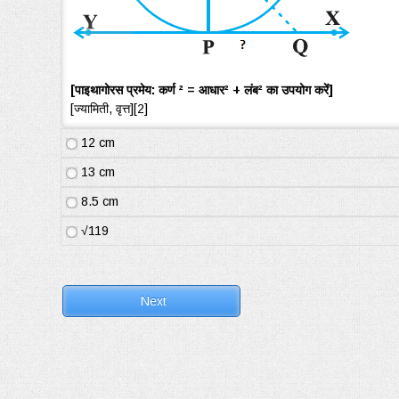
[पाइथागोरस प्रमेय: कर्ण ² = आधार² + लंब² का उपयोग करें]
[ज्यामिती, वृत्त][2]
12 cm
13 cm
8.5 cm
√119