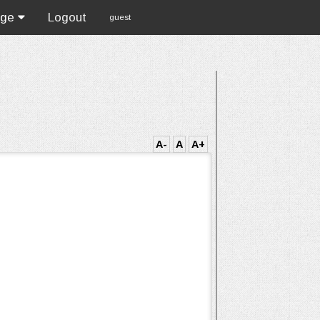
age
Logout
guest
A-
A
A+